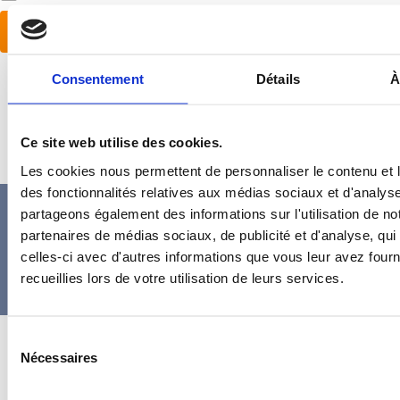
S’inscrire
Consentement
Détails
À
Mot de passe oublié ?
Ce site web utilise des cookies.
Les cookies nous permettent de personnaliser le contenu et l
des fonctionnalités relatives aux médias sociaux et d'analyse
MENTIONS
CONDITIONS
TÉMOIGNAGES
DOCUM
partageons également des informations sur l'utilisation de no
LÉGALES
GÉNÉRALES
CLIENTS
partenaires de médias sociaux, de publicité et d'analyse, qu
ET CGU
DE VENTE
celles-ci avec d'autres informations que vous leur avez fourni
recueillies lors de votre utilisation de leurs services.
Gestion des cookies
Sélection
Nécessaires
du
consentement