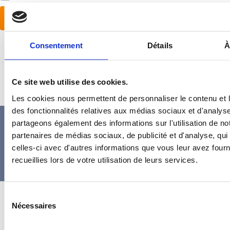
S’inscrire
Consentement
Détails
À
Mot de passe oublié ?
Ce site web utilise des cookies.
Les cookies nous permettent de personnaliser le contenu et l
des fonctionnalités relatives aux médias sociaux et d'analyse
MENTIONS
CONDITIONS
TÉMOIGNAGES
DOCUM
partageons également des informations sur l'utilisation de no
LÉGALES
GÉNÉRALES
CLIENTS
partenaires de médias sociaux, de publicité et d'analyse, qu
ET CGU
DE VENTE
celles-ci avec d'autres informations que vous leur avez fourni
recueillies lors de votre utilisation de leurs services.
Gestion des cookies
Sélection
Nécessaires
du
consentement