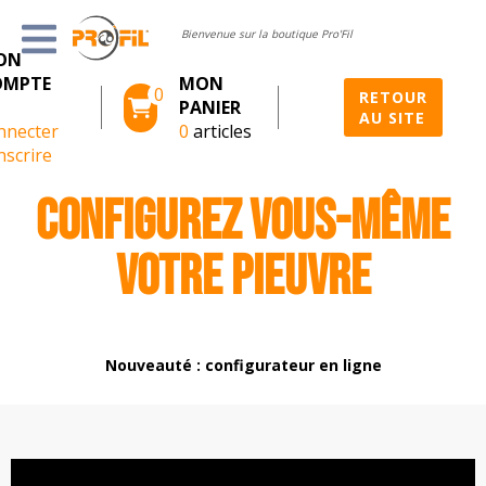
Bienvenue sur la boutique Pro'Fil
ON
OMPTE
MON
0
RETOUR
PANIER
AU SITE
nnecter
0
articles
nscrire
CONFIGUREZ VOUS-MÊME
VOTRE PIEUVRE
Nouveauté : configurateur en ligne