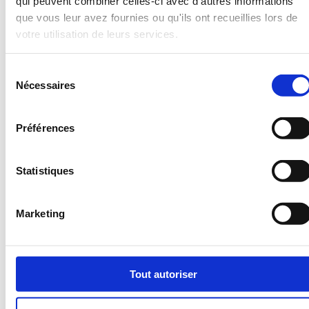
qui peuvent combiner celles-ci avec d'autres informations
que vous leur avez fournies ou qu'ils ont recueillies lors de
votre utilisation de leurs services.
Sélection
Nécessaires
du
consentement
Préférences
Configurez votre pieuvre électrique
Statistiques
Vous ne trouvez pas la pieuvre qui correspond à vos
besoin, configurez là !
Marketing
Tout autoriser
En savoir +