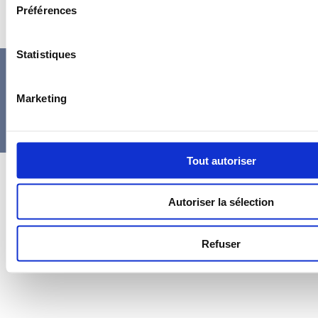
Préférences
Statistiques
MENTIONS
CONDITIONS
TÉMOIGNAGES
DOCUM
LÉGALES
GÉNÉRALES
CLIENTS
ET CGU
DE VENTE
Marketing
Tout autoriser
Gestion des cookies
Autoriser la sélection
Refuser