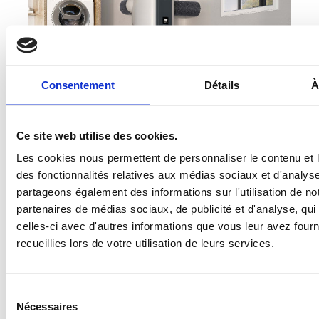
Consentement
Détails
À
Ce site web utilise des cookies.
Les cookies nous permettent de personnaliser le contenu et l
des fonctionnalités relatives aux médias sociaux et d'analyse
CHAUFFE-EAU
partageons également des informations sur l'utilisation de no
THERMODYNAMIQUE
partenaires de médias sociaux, de publicité et d'analyse, qu
celles-ci avec d'autres informations que vous leur avez fourni
Chauffe-eau thermodynamique sur air
recueillies lors de votre utilisation de leurs services.
ambiant ou sur air extérieur.
Réalisez jusqu'à 75% d'économies
d'énergie
Sélection
En savoir +
Nécessaires
du