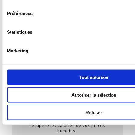
consentement
Préférences
Statistiques
Marketing
Tout autoriser
Autoriser la sélection
CHAUFFE-EAU
THERMODYNAMIQUE VMC
Refuser
Chauffe-eau thermodynamique qui
récupère les calories de vos pièces
humides !