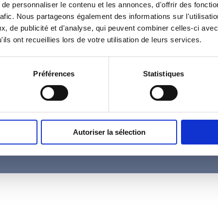
e personnaliser le contenu et les annonces, d'offrir des fonctio
afic.
Nous partageons également des informations sur l'utilisatio
Se souvenir de moi
, de publicité et d'analyse, qui peuvent combiner celles-ci avec
ils ont recueillies lors de votre utilisation de leurs services.
S’inscrire
Préférences
Statistiques
Mot de passe oublié ?
Autoriser la sélection
DE
TÉMOIGNAGES
DOCUMENTATION
V
CLIENTS
D