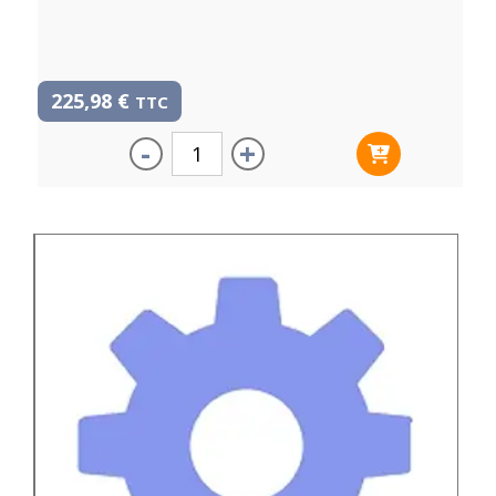
225,98
€
TTC
-
+