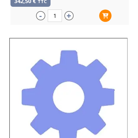
342,50
€
TTC
-
+