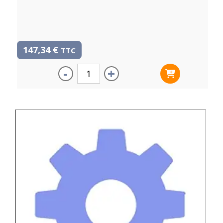
147,34
€
TTC
-
+