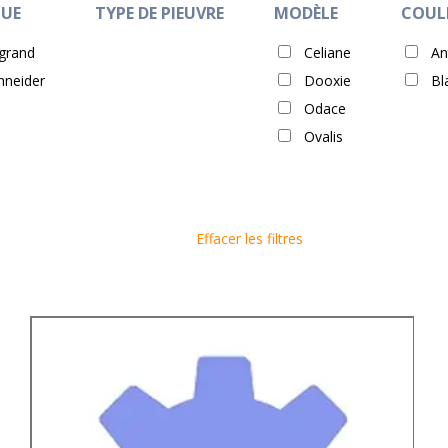
UE
TYPE DE PIEUVRE
MODÈLE
COUL
grand
Celiane
An
hneider
Dooxie
Bl
Odace
Ovalis
Effacer les filtres