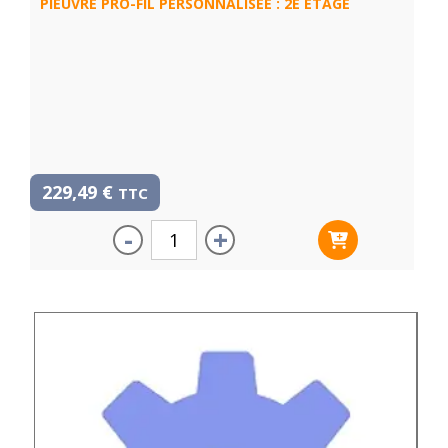
PIEUVRE PRO-FIL PERSONNALISÉE : 2E ÉTAGE
229,49
€
TTC
-
+