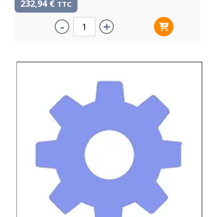
232,94
€
TTC
-
+