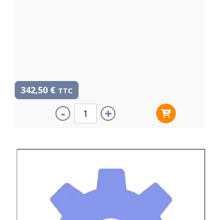
342,50
€
TTC
-
+