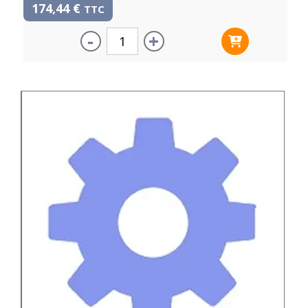
174,44
€
TTC
-
+