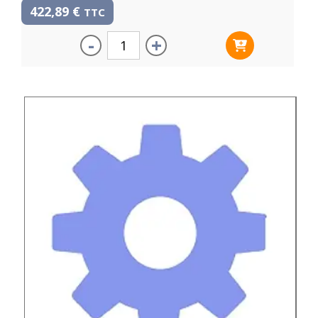
422,89
€
TTC
-
+