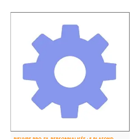
PIEUVRE PRO-FIL PERSONNALISÉE : 5 PLAFOND