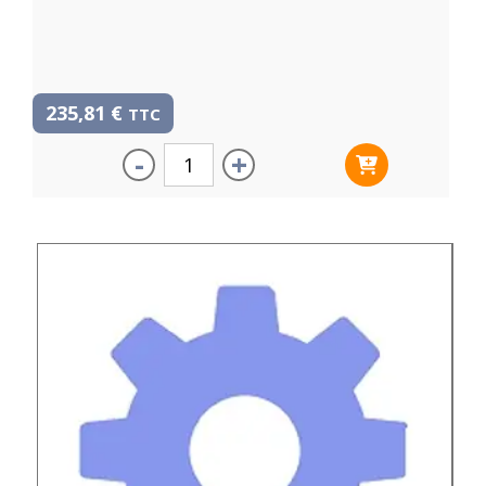
235,81
€
TTC
-
+