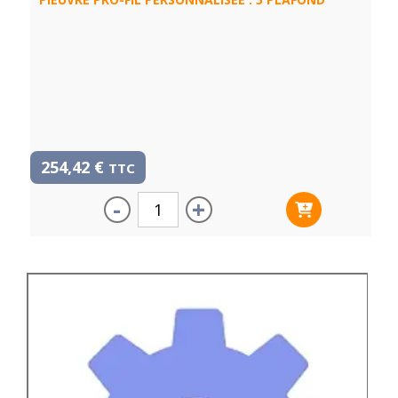
254,42
€
TTC
-
+