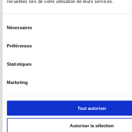
recueillies lors de votre utilisation de leurs services.
Sélection
289,73
€
Nécessaires
TTC
du
consentement
-
+
Préférences
Statistiques
Marketing
Tout autoriser
Autoriser la sélection