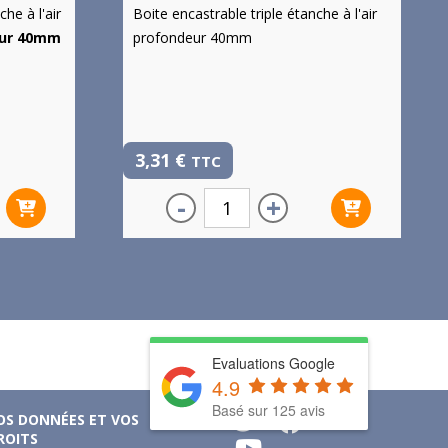
he à l'air
Boite encastrable triple étanche à l'air
eur 40mm
profondeur 40mm
3,31
€
TTC
-
+
Evaluations Google
4.9
Basé sur 125 avis
OS DONNÉES ET VOS
ROITS