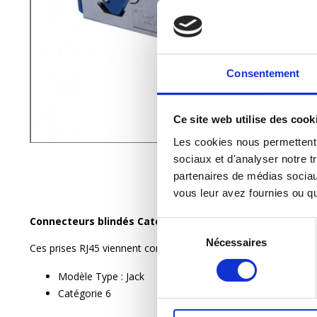
Consentement
Ce site web utilise des cook
Les cookies nous permettent d
sociaux et d'analyser notre tr
partenaires de médias sociaux
vous leur avez fournies ou qu'
Connecteurs blindés
Catégorie 6 Legrand – STP LCS³ – c
Sélection
Nécessaires
du
Ces prises RJ45 viennent compléter le module d’extension pour
consentement
Modèle Type : Jack
Catégorie 6