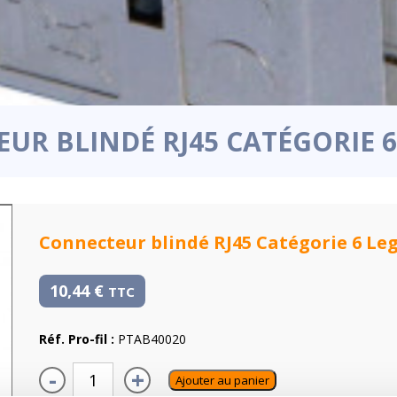
UR BLINDÉ RJ45 CATÉGORIE 
Connecteur blindé RJ45 Catégorie 6 Le
10,44
€
TTC
Réf. Pro-fil :
PTAB40020
-
+
Ajouter au panier