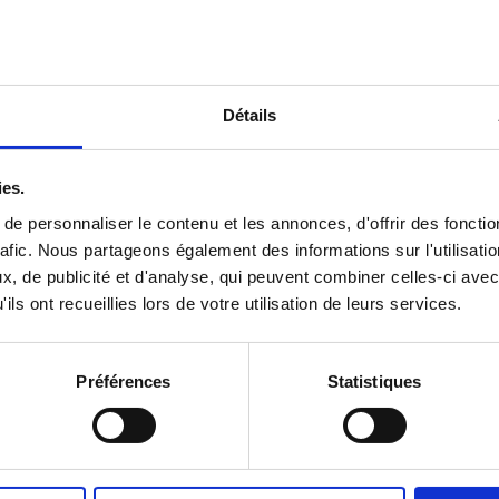
Catégorie :
Accessoires d'installation
Détails
ies.
e personnaliser le contenu et les annonces, d'offrir des fonctio
afic.
Nous partageons également des informations sur l'utilisatio
, de publicité et d'analyse, qui peuvent combiner celles-ci avec
DESCRIPTION
ils ont recueillies lors de votre utilisation de leurs services.
ertifié PoE++
Préférences
Statistiques
 coffret de communication Drivia.