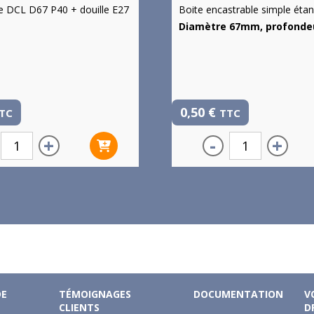
ue DCL D67 P40 + douille E27
Boite encastrable simple étanc
Diamètre 67mm, profond
0,50
€
TC
TTC
+
-
+
DE
TÉMOIGNAGES
DOCUMENTATION
V
CLIENTS
D