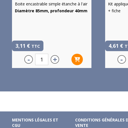
Boite encastrable simple étanche à l'air
Kit appliq
Diamètre 85mm, profondeur 40mm
+ fiche
3,11
€
4,61
€
TTC
T
-
+
-
MENTIONS LÉGALES ET
CONDITIONS GÉNÉRALES 
CGU
VENTE