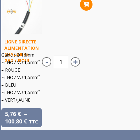
LIGNE DIRECTE
ALIMENTATION
CHAUDIERE
Gaine : ∅ 16mm
-
+
GAZ / FIOUL
Fil HO7 VU 1,5mm²
– ROUGE
Fil HO7 VU 1,5mm²
– BLEU
Fil HO7 VU 1,5mm²
– VERT/JAUNE
5,76
€
–
100,80
€
TTC