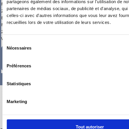
partageons également des informations sur l'utilisation de no
Fil HO7 VU
partenaires de médias sociaux, de publicité et d'analyse, qu
2,5mm² –
celles-ci avec d'autres informations que vous leur avez fourni
BLEU
recueillies lors de votre utilisation de leurs services.
Fil HO7 VU
2,5mm² –
VERT/JAUNE
Sélection
Nécessaires
du
5,76
€
–
consentement
100,80
€
TTC
Préférences
Statistiques
Marketing
LIGNE
DIRECTE
Tout autoriser