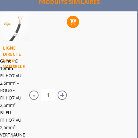
PRODUITS SIMILAIRES
LIGNE
DIRECTE
LAVE-
Gaine : ∅
VAISSELLE
16mm
Fil HO7 VU
2,5mm² –
ROUGE
-
+
Fil HO7 VU
2,5mm² –
BLEU
Fil HO7 VU
2,5mm² –
VERT/JAUNE