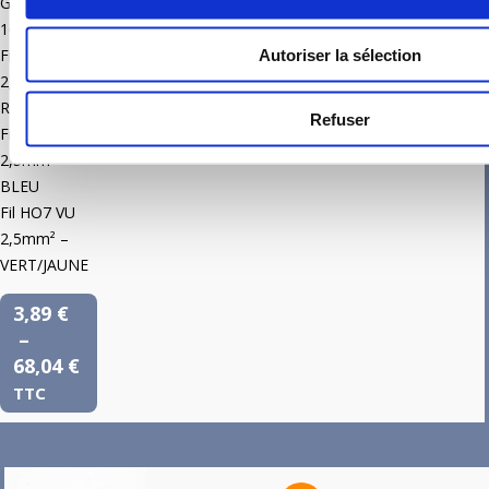
VOLET
Gaine : ∅
ROULANT
16mm
Fil HO7 VU
Autoriser la sélection
2,5mm² –
ROUGE
-
+
Refuser
Fil HO7 VU
2,5mm² –
BLEU
Fil HO7 VU
2,5mm² –
VERT/JAUNE
3,89
€
–
68,04
€
TTC