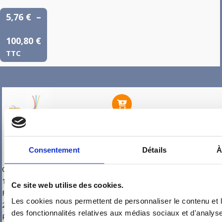
5,76
€
–
100,80
€
TTC
LIGNE
Consentement
Détails
À
DIRECTE
RADIATEUR
Gaine : ∅
/ SÈCHE
16mm
Ce site web utilise des cookies.
SERVIETTE
Fil HO7 VU
(SANS FIL
Les cookies nous permettent de personnaliser le contenu et l
2,5mm² –
PILOTE)
des fonctionnalités relatives aux médias sociaux et d'analyse
-
+
ROUGE