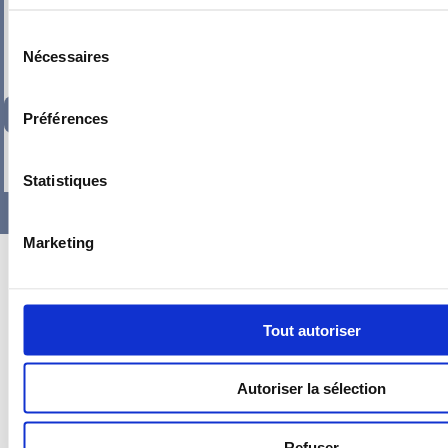
Sélection
Nécessaires
du
consentement
291,76
€
TTC
Préférences
-
+
Statistiques
Marketing
Tout autoriser
Autoriser la sélection
Refuser