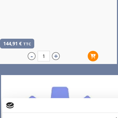
144,91
€
TTC
-
+