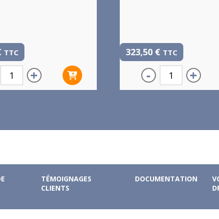
€
323,50
€
TTC
TTC
+
-
+
DE
TÉMOIGNAGES
DOCUMENTATION
V
CLIENTS
D