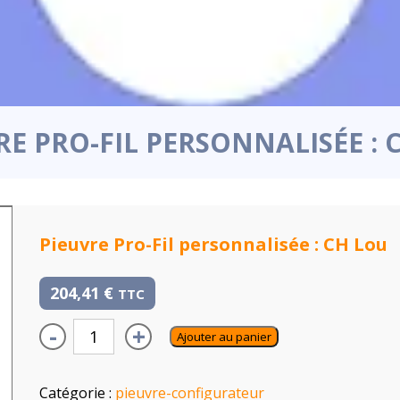
RE PRO-FIL PERSONNALISÉE : 
Pieuvre Pro-Fil personnalisée : CH Lou
204,41
€
TTC
-
+
Ajouter au panier
Catégorie :
pieuvre-configurateur