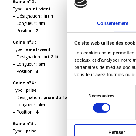
Gaine n°2
:
Type :
va-et-vient
– Désignation :
int 1
– Longueur :
4m
Consentement
– Position :
2
Gaine n°3
:
Ce site web utilise des cook
Type :
va-et-vient
Les cookies nous permettent d
– Désignation :
int 2 lit
sociaux et d'analyser notre tr
– Longueur :
6m
partenaires de médias sociaux
– Position :
3
vous leur avez fournies ou qu'
Gaine n°4
:
Sélection
Type :
prise
Nécessaires
du
– Désignation :
prise du fond
consentement
– Longueur :
4m
– Position :
4
Gaine n°5
:
Type :
prise
Refuser