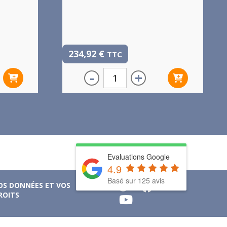
234,92
€
TTC
-
+
Evaluations Google
4.9
Basé sur 125 avis
OS DONNÉES ET VOS
ROITS