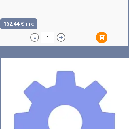
162,44
€
TTC
-
+