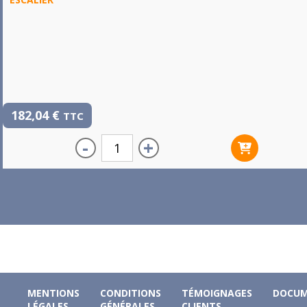
182,04
€
TTC
-
+
MENTIONS
CONDITIONS
TÉMOIGNAGES
DOCUM
LÉGALES
GÉNÉRALES
CLIENTS