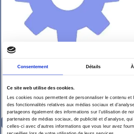
PIEUVRE PRO-FIL PERSONNALISÉE : CHAMBRE DRESSING
Consentement
Détails
À
Ce site web utilise des cookies.
Les cookies nous permettent de personnaliser le contenu et l
des fonctionnalités relatives aux médias sociaux et d'analyse
partageons également des informations sur l'utilisation de no
partenaires de médias sociaux, de publicité et d'analyse, qu
125,16
€
TTC
celles-ci avec d'autres informations que vous leur avez fourni
recueillies lors de votre utilisation de leurs services.