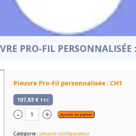
VRE PRO-FIL PERSONNALISÉE 
Pieuvre Pro-Fil personnalisée : CH1
107,83
€
TTC
-
+
Ajouter au panier
Catégorie :
pieuvre-configurateur