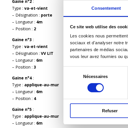
Gaine n°2
:
Type :
va-et-vient
Consentement
– Désignation :
porte
– Longueur :
4m
Ce site web utilise des cook
– Position :
2
Les cookies nous permettent d
Gaine n°3
:
sociaux et d'analyser notre tr
Type :
va-et-vient
partenaires de médias sociaux
– Désignation :
VV LIT
vous leur avez fournies ou qu'
– Longueur :
6m
– Position :
3
Sélection
Nécessaires
du
Gaine n°4
:
consentement
Type :
applique-au-mur
– Longueur :
6m
– Position :
4
Gaine n°5
:
Refuser
Type :
applique-au-mur
– Longueur :
6m