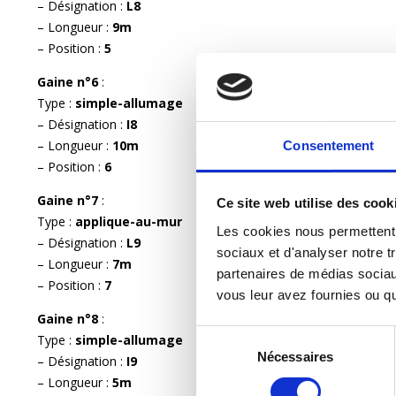
– Désignation :
L8
– Longueur :
9m
– Position :
5
Gaine n°6
:
Type :
simple-allumage
– Désignation :
I8
– Longueur :
10m
Consentement
– Position :
6
Gaine n°7
:
Ce site web utilise des cook
Type :
applique-au-mur
Les cookies nous permettent d
– Désignation :
L9
sociaux et d'analyser notre tr
– Longueur :
7m
partenaires de médias sociaux
– Position :
7
vous leur avez fournies ou qu'
Gaine n°8
:
Sélection
Type :
simple-allumage
Nécessaires
du
– Désignation :
I9
consentement
– Longueur :
5m