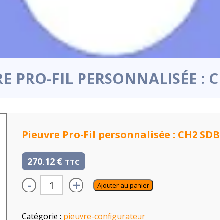
E PRO-FIL PERSONNALISÉE : 
Pieuvre Pro-Fil personnalisée : CH2 SDB
270,12
€
TTC
-
+
Ajouter au panier
Catégorie :
pieuvre-configurateur