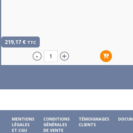
219,17
€
TTC
-
+
MENTIONS
CONDITIONS
TÉMOIGNAGES
DOCUM
LÉGALES
GÉNÉRALES
CLIENTS
ET CGU
DE VENTE