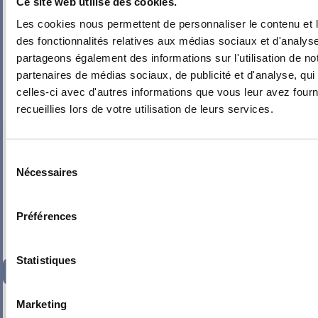
Ce site web utilise des cookies.
Les cookies nous permettent de personnaliser le contenu et l
des fonctionnalités relatives aux médias sociaux et d'analyse
partageons également des informations sur l'utilisation de no
partenaires de médias sociaux, de publicité et d'analyse, qu
celles-ci avec d'autres informations que vous leur avez fourni
recueillies lors de votre utilisation de leurs services.
PIEUVRE PRO-FIL PERSONNALISÉE : SALLE À MANGER
Sélection
Nécessaires
du
consentement
Préférences
Statistiques
216,95
€
TTC
-
+
Marketing