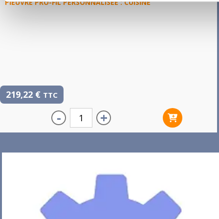
PIEUVRE PRO-FIL PERSONNALISÉE : CUISINE
219,22
€
TTC
-
+