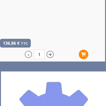
136,86
€
TTC
-
+