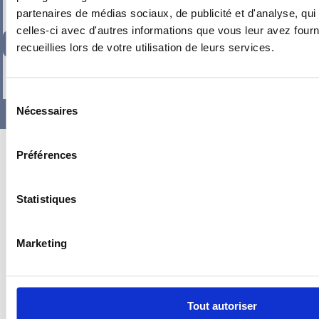
partenaires de médias sociaux, de publicité et d'analyse, qu
celles-ci avec d'autres informations que vous leur avez fourni
347,10
€
TTC
recueillies lors de votre utilisation de leurs services.
-
+
Sélection
Nécessaires
du
consentement
Préférences
Statistiques
Marketing
Tout autoriser