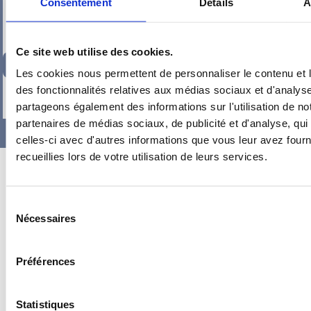
Consentement
Détails
À
Ce site web utilise des cookies.
219,17
€
TTC
Les cookies nous permettent de personnaliser le contenu et l
des fonctionnalités relatives aux médias sociaux et d'analyse
-
+
partageons également des informations sur l'utilisation de no
partenaires de médias sociaux, de publicité et d'analyse, qu
celles-ci avec d'autres informations que vous leur avez fourni
recueillies lors de votre utilisation de leurs services.
Sélection
Nécessaires
du
consentement
Préférences
Statistiques