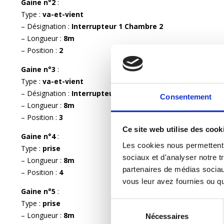
Gaine n°2
:
Type :
va-et-vient
– Désignation :
Interrupteur 1 Chambre 2
– Longueur :
8m
– Position :
2
Gaine n°3
:
Type :
va-et-vient
– Désignation :
Interrupteur 2 Chambre 2
Consentement
– Longueur :
8m
– Position :
3
Ce site web utilise des cook
Gaine n°4
:
Les cookies nous permettent d
Type :
prise
sociaux et d'analyser notre tr
– Longueur :
8m
partenaires de médias sociaux
– Position :
4
vous leur avez fournies ou qu'
Gaine n°5
:
Type :
prise
Sélection
– Longueur :
8m
Nécessaires
du