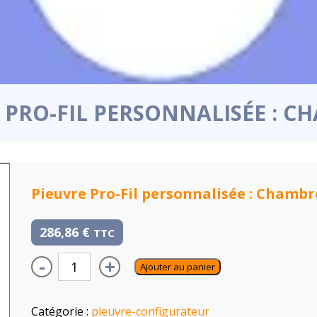
 PRO-FIL PERSONNALISÉE : C
Pieuvre Pro-Fil personnalisée : Chambr
286,86
€
TTC
-
+
Ajouter au panier
Catégorie :
pieuvre-configurateur