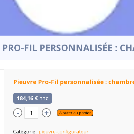
 PRO-FIL PERSONNALISÉE : C
Pieuvre Pro-Fil personnalisée : chambr
184,16
€
TTC
-
+
Ajouter au panier
Catégorie :
pieuvre-configurateur