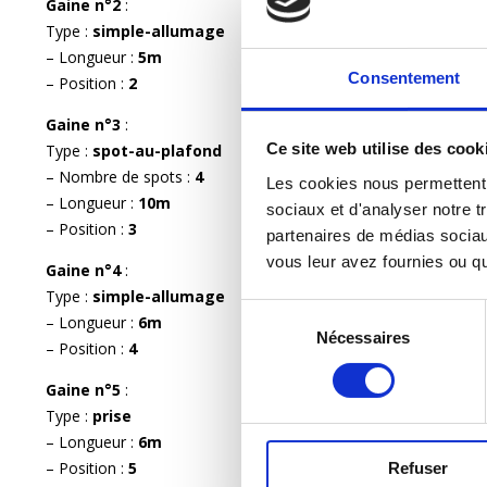
Gaine n°2
:
Type :
simple-allumage
– Longueur :
5m
Consentement
– Position :
2
Gaine n°3
:
Ce site web utilise des cook
Type :
spot-au-plafond
– Nombre de spots :
4
Les cookies nous permettent d
– Longueur :
10m
sociaux et d'analyser notre tr
– Position :
3
partenaires de médias sociaux
vous leur avez fournies ou qu'
Gaine n°4
:
Type :
simple-allumage
Sélection
– Longueur :
6m
Nécessaires
du
– Position :
4
consentement
Gaine n°5
:
Type :
prise
– Longueur :
6m
– Position :
5
Refuser