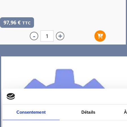
97,96
€
TTC
-
+
Consentement
Détails
À