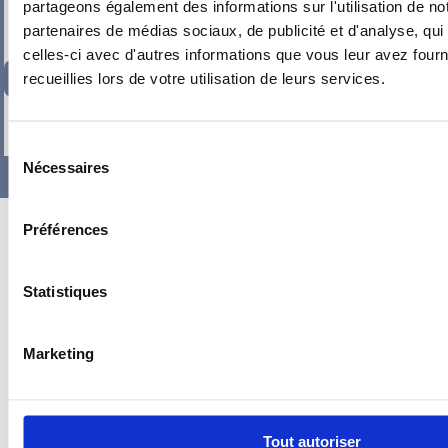
partageons également des informations sur l'utilisation de no
partenaires de médias sociaux, de publicité et d'analyse, qu
celles-ci avec d'autres informations que vous leur avez fourni
97,96
€
TTC
recueillies lors de votre utilisation de leurs services.
-
+
Sélection
Nécessaires
du
consentement
Préférences
Statistiques
Marketing
Tout autoriser