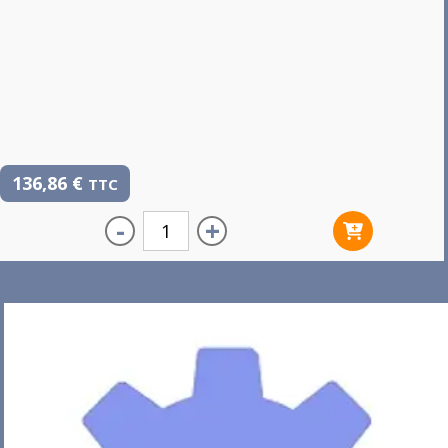
136,86
€
TTC
-
+