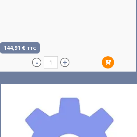
144,91
€
TTC
-
+