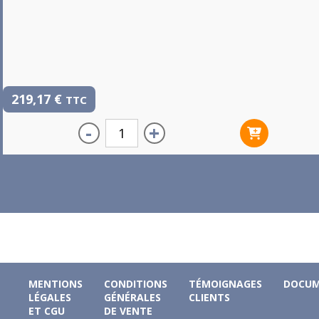
219,17
€
TTC
-
+
MENTIONS
CONDITIONS
TÉMOIGNAGES
DOCUM
LÉGALES
GÉNÉRALES
CLIENTS
ET CGU
DE VENTE