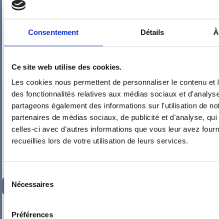
Consentement
Détails
À
Ce site web utilise des cookies.
Les cookies nous permettent de personnaliser le contenu et l
PIEUVRE PRO-FIL PERSONNALISÉE : CHAMBRE BUREAU
des fonctionnalités relatives aux médias sociaux et d'analyse
partageons également des informations sur l'utilisation de no
partenaires de médias sociaux, de publicité et d'analyse, qu
celles-ci avec d'autres informations que vous leur avez fourni
recueillies lors de votre utilisation de leurs services.
Sélection
136,86
€
Nécessaires
TTC
du
consentement
-
+
Préférences