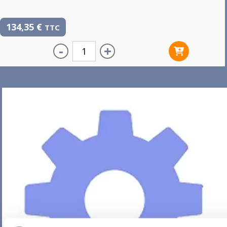
134,35
€
TTC
-
+