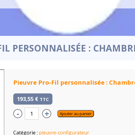
FIL PERSONNALISÉE : CHAMBR
Pieuvre Pro-Fil personnalisée : Chambr
193,55
€
TTC
-
+
Ajouter au panier
Catégorie :
pieuvre-configurateur