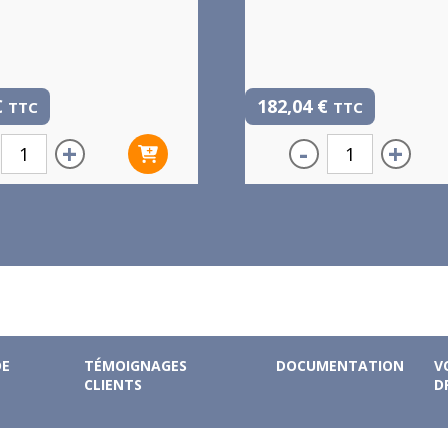
€
182,04
€
TTC
TTC
+
-
+
DE
TÉMOIGNAGES
DOCUMENTATION
V
CLIENTS
D