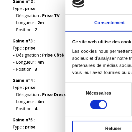
Gaine n°2
:
Type :
prise
– Désignation :
Prise TV
– Longueur :
2m
Consentement
– Position :
2
Gaine n°3
:
Ce site web utilise des cook
Type :
prise
Les cookies nous permettent d
– Désignation :
Prise Côté Fenêtre
sociaux et d'analyser notre tr
– Longueur :
4m
partenaires de médias sociaux
– Position :
3
vous leur avez fournies ou qu'
Gaine n°4
:
Sélection
Type :
prise
Nécessaires
du
– Désignation :
Prise Dressing
consentement
– Longueur :
4m
– Position :
4
Gaine n°5
:
Type :
prise
Refuser