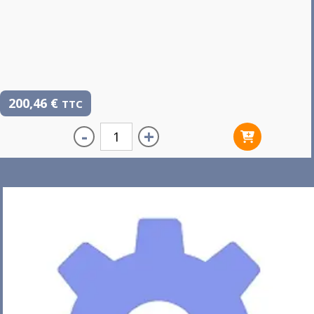
200,46
€
TTC
-
+