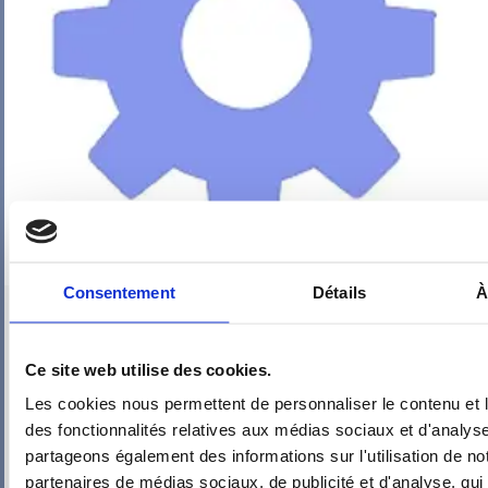
Consentement
Détails
À
PIEUVRE PRO-FIL PERSONNALISÉE : SDB – WC – DRESSING –
ESCALIER
Ce site web utilise des cookies.
Les cookies nous permettent de personnaliser le contenu et l
des fonctionnalités relatives aux médias sociaux et d'analyse
partageons également des informations sur l'utilisation de no
partenaires de médias sociaux, de publicité et d'analyse, qu