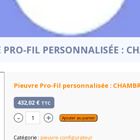
 PRO-FIL PERSONNALISÉE : 
Pieuvre Pro-Fil personnalisée : CHAMB
432,02
€
TTC
-
+
Ajouter au panier
Catégorie :
pieuvre-configurateur