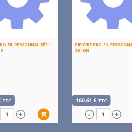
RO-FIL PERSONNALISÉE :
PIEUVRE PRO-FIL PERSONNA
 2
SALON
€
160,61
€
TTC
TTC
+
-
+