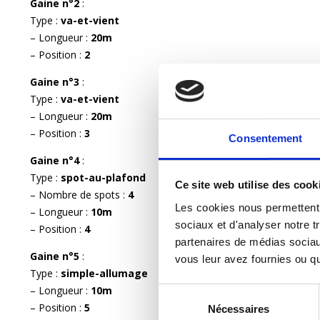
Gaine n°2
:
Type :
va-et-vient
– Longueur :
20m
– Position :
2
Gaine n°3
:
Type :
va-et-vient
– Longueur :
20m
– Position :
3
Consentement
Gaine n°4
:
Type :
spot-au-plafond
Ce site web utilise des cook
– Nombre de spots :
4
Les cookies nous permettent d
– Longueur :
10m
sociaux et d'analyser notre tr
– Position :
4
partenaires de médias sociaux
Gaine n°5
:
vous leur avez fournies ou qu'
Type :
simple-allumage
– Longueur :
10m
Sélection
– Position :
5
Nécessaires
du