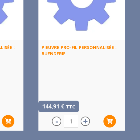
LISÉE :
PIEUVRE PRO-FIL PERSONNALISÉE :
BUENDERIE
144,91
€
TTC
-
+