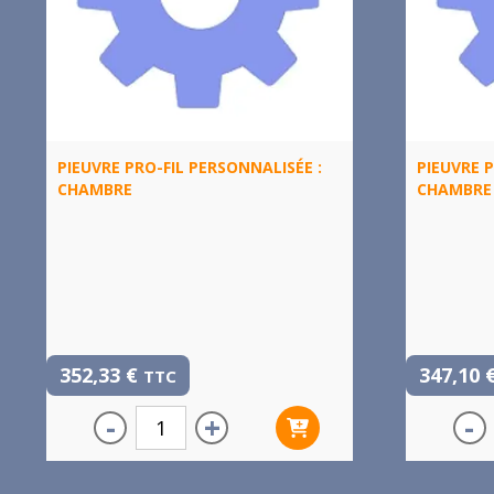
PIEUVRE PRO-FIL PERSONNALISÉE :
PIEUVRE P
CHAMBRE
CHAMBRE
352,33
€
347,10
TTC
-
+
-