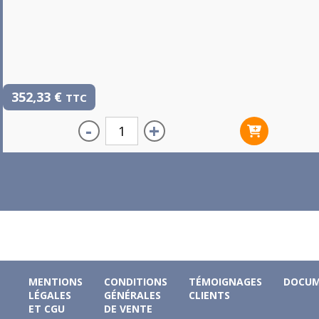
352,33
€
TTC
-
+
MENTIONS
CONDITIONS
TÉMOIGNAGES
DOCUM
LÉGALES
GÉNÉRALES
CLIENTS
ET CGU
DE VENTE