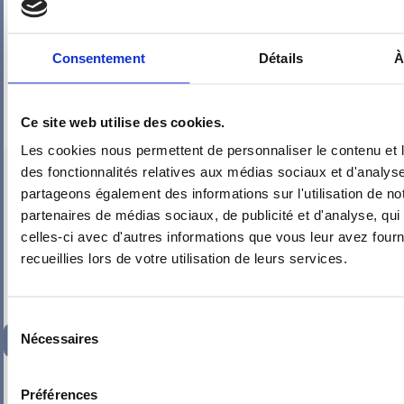
Consentement
Détails
À
Ce site web utilise des cookies.
Les cookies nous permettent de personnaliser le contenu et l
PIEUVRE PRO-FIL PERSONNALISÉE : CH 1
des fonctionnalités relatives aux médias sociaux et d'analyse
partageons également des informations sur l'utilisation de no
partenaires de médias sociaux, de publicité et d'analyse, qu
celles-ci avec d'autres informations que vous leur avez fourni
recueillies lors de votre utilisation de leurs services.
Sélection
234,92
€
Nécessaires
TTC
du
consentement
-
+
Préférences