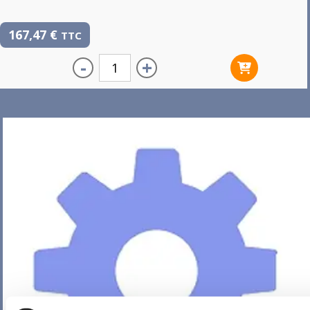
167,47
€
TTC
-
+