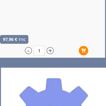
97,96
€
TTC
-
+