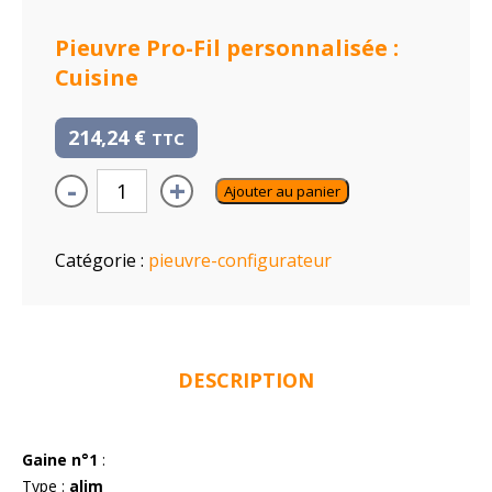
Pieuvre Pro-Fil personnalisée :
Cuisine
214,24
€
TTC
-
+
Ajouter au panier
Catégorie :
pieuvre-configurateur
DESCRIPTION
Gaine n°1
:
Type :
alim