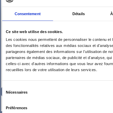
Consentement
Détails
À
Ce site web utilise des cookies.
Les cookies nous permettent de personnaliser le contenu et l
PIEUVRE PRO-FIL PERSONNALISÉE : CHAMBRE DRESSING
des fonctionnalités relatives aux médias sociaux et d'analyse
partageons également des informations sur l'utilisation de no
partenaires de médias sociaux, de publicité et d'analyse, qu
celles-ci avec d'autres informations que vous leur avez fourni
recueillies lors de votre utilisation de leurs services.
Sélection
125,16
€
TTC
Nécessaires
du
consentement
-
+
Préférences