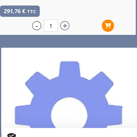
291,76
€
TTC
-
+