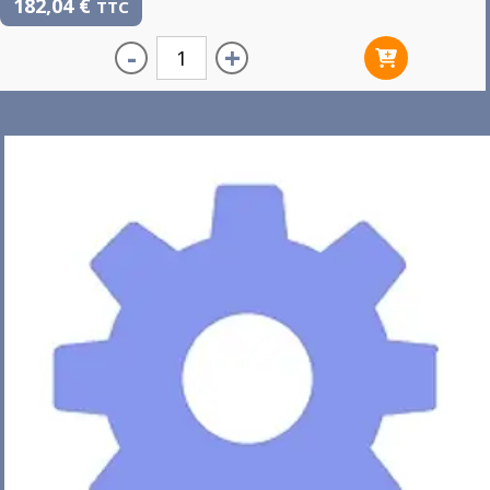
182,04
€
TTC
-
+