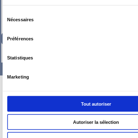
Sélection
Nécessaires
du
consentement
200,46
€
TTC
Préférences
-
+
Statistiques
Marketing
Tout autoriser
Autoriser la sélection