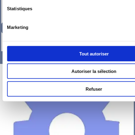
Statistiques
234,92
€
Marketing
TTC
-
+
Tout autoriser
Autoriser la sélection
Refuser