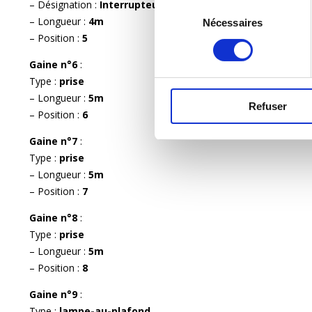
– Désignation :
Interrupteur SDB
Sélection
– Longueur :
4m
Nécessaires
du
– Position :
5
consentement
Gaine n°6
:
Type :
prise
– Longueur :
5m
Refuser
– Position :
6
Gaine n°7
:
Type :
prise
– Longueur :
5m
– Position :
7
Gaine n°8
:
Type :
prise
– Longueur :
5m
– Position :
8
Gaine n°9
:
Type :
lampe-au-plafond