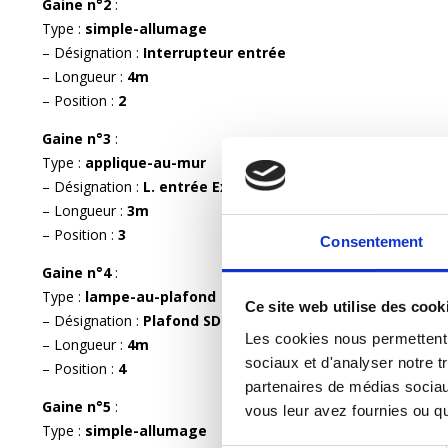
Gaine n°2
:
Type :
simple-allumage
– Désignation :
Interrupteur entrée
– Longueur :
4m
– Position :
2
Gaine n°3
:
Type :
applique-au-mur
– Désignation :
L. entrée Extérieur détecteur
– Longueur :
3m
– Position :
3
Consentement
Gaine n°4
:
Type :
lampe-au-plafond
Ce site web utilise des cook
– Désignation :
Plafond SDB
Les cookies nous permettent d
– Longueur :
4m
sociaux et d'analyser notre tr
– Position :
4
partenaires de médias sociaux
Gaine n°5
:
vous leur avez fournies ou qu'
Type :
simple-allumage