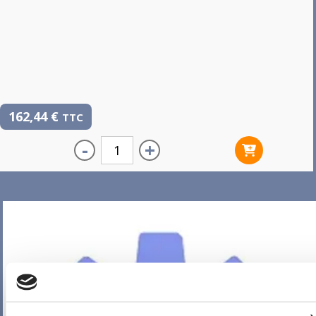
162,44
€
TTC
-
+