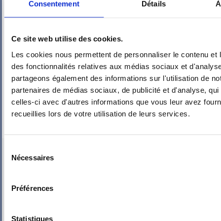
Consentement
Détails
À
Ce site web utilise des cookies.
Les cookies nous permettent de personnaliser le contenu et l
des fonctionnalités relatives aux médias sociaux et d'analyse
partageons également des informations sur l'utilisation de no
partenaires de médias sociaux, de publicité et d'analyse, qu
celles-ci avec d'autres informations que vous leur avez fourni
recueillies lors de votre utilisation de leurs services.
Sélection
PIEUVRE PRO-FIL PERSONNALISÉE : P1 : CHAMBRE – SDB –
Nécessaires
du
COULOIR (LAMPES ET PRISES)
consentement
Préférences
Statistiques