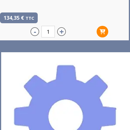
134,35
€
TTC
-
+