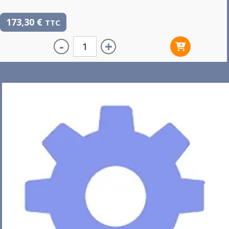
173,30
€
TTC
-
+