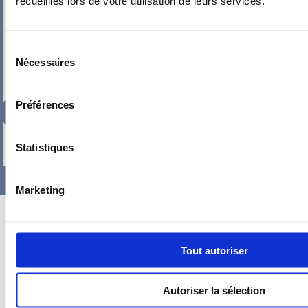
recueillies lors de votre utilisation de leurs services.
Sélection
Nécessaires
du
consentement
Préférences
247,51
€
TTC
-
+
Statistiques
Marketing
Tout autoriser
Autoriser la sélection