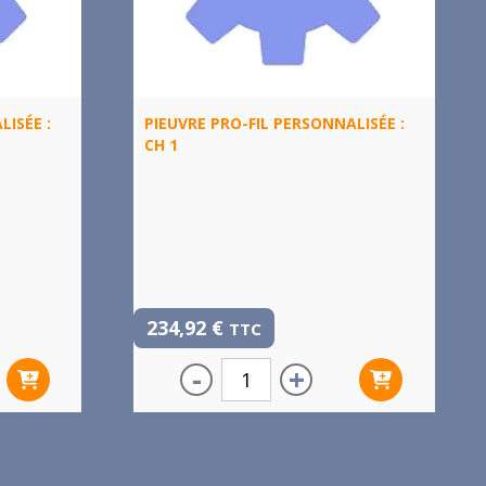
LISÉE :
PIEUVRE PRO-FIL PERSONNALISÉE :
CH 1
234,92
€
TTC
-
+