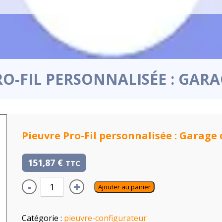
RO-FIL PERSONNALISÉE : GAR
Pieuvre Pro-Fil personnalisée : Garage
151,87
€
TTC
-
+
Ajouter au panier
Catégorie :
pieuvre-configurateur