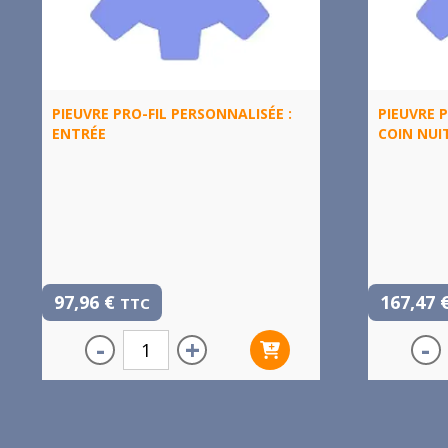
PIEUVRE PRO-FIL PERSONNALISÉE :
PIEUVRE P
ENTRÉE
COIN NUI
97,96
€
167,47
TTC
-
+
-