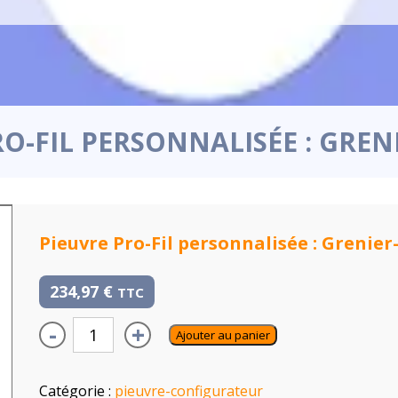
RO-FIL PERSONNALISÉE : GREN
Pieuvre Pro-Fil personnalisée : Grenier
234,97
€
TTC
-
+
Ajouter au panier
Catégorie :
pieuvre-configurateur