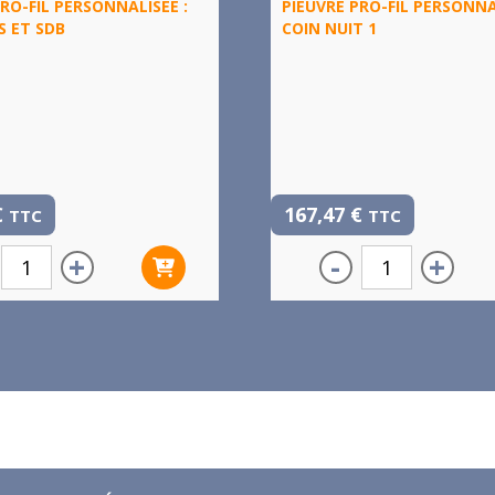
RO-FIL PERSONNALISÉE :
PIEUVRE PRO-FIL PERSONNA
 ET SDB
COIN NUIT 1
€
167,47
€
TTC
TTC
+
-
+