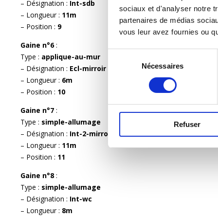
– Désignation :
Int-sdb
sociaux et d'analyser notre tr
– Longueur :
11m
partenaires de médias sociaux
– Position :
9
vous leur avez fournies ou qu'
Gaine n°6
:
Sélection
Type :
applique-au-mur
Nécessaires
du
– Désignation :
Ecl-mirroir
consentement
– Longueur :
6m
– Position :
10
Gaine n°7
:
Type :
simple-allumage
Refuser
– Désignation :
Int-2-mirroir
– Longueur :
11m
– Position :
11
Gaine n°8
:
Type :
simple-allumage
– Désignation :
Int-wc
– Longueur :
8m