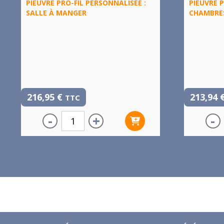
PIEUVRE PRO-FIL PERSONNALISÉE :
PIEUVRE P
SALLE À MANGER
CHAMBRES
216,95
€
213,94
TTC
-
+
-