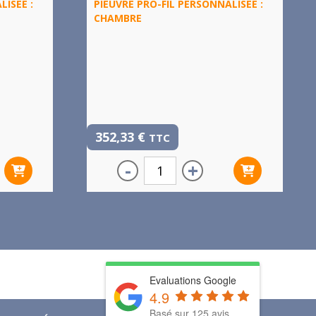
LISÉE :
PIEUVRE PRO-FIL PERSONNALISÉE :
CHAMBRE
352,33
€
TTC
-
+
Evaluations Google
4.9
Basé sur 125 avis