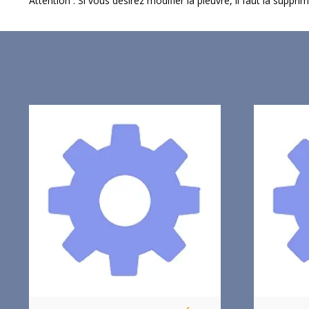
Attention : Si vous désirez modifier la pieuvre, il faut la suppr