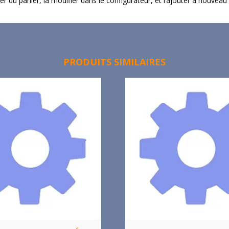
imer du panier, la modifier dans le configurateur, et l’ajouter à nouveau
PRODUITS SIMILAIRES