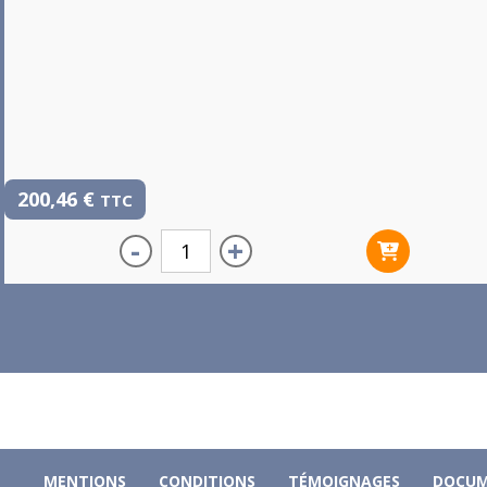
200,46
€
TTC
-
+
MENTIONS
CONDITIONS
TÉMOIGNAGES
DOCUM