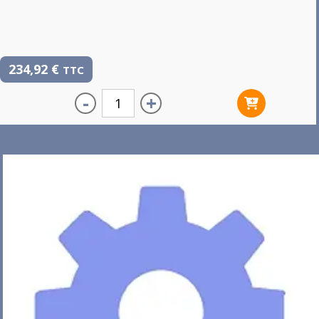
234,92
€
TTC
-
+