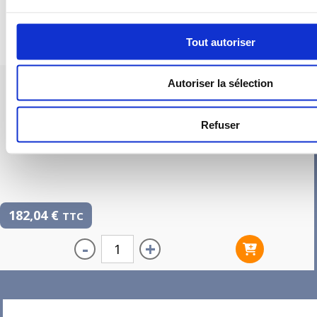
Tout autoriser
PIEUVRE PRO-FIL PERSONNALISÉE : SDB – WC – DRESSING –
Autoriser la sélection
ESCALIER
Refuser
182,04
€
TTC
-
+