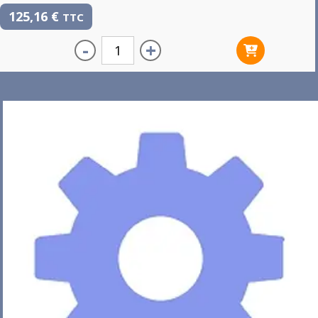
125,16
€
TTC
-
+