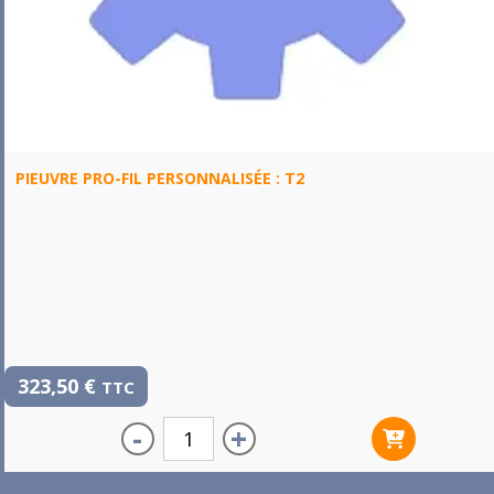
PIEUVRE PRO-FIL PERSONNALISÉE : T2
323,50
€
TTC
-
+