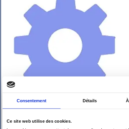
Consentement
Détails
À
PIEUVRE PRO-FIL PERSONNALISÉE : CUISINE
Ce site web utilise des cookies.