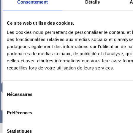
Consentement
Détails
À
Ce site web utilise des cookies.
PIEUVRE PRO-FIL PERSONNALISÉE : CHAMBRE IDAN
Les cookies nous permettent de personnaliser le contenu et l
des fonctionnalités relatives aux médias sociaux et d'analyse
partageons également des informations sur l'utilisation de no
partenaires de médias sociaux, de publicité et d'analyse, qu
celles-ci avec d'autres informations que vous leur avez fourni
recueillies lors de votre utilisation de leurs services.
134,35
€
TTC
Sélection
Nécessaires
du
-
+
consentement
Préférences
Statistiques