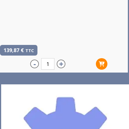
139,87
€
TTC
-
+