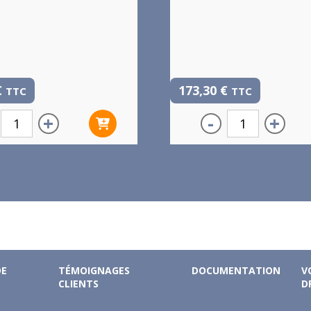
€
173,30
€
TTC
TTC
+
-
+
DE
TÉMOIGNAGES
DOCUMENTATION
V
CLIENTS
D