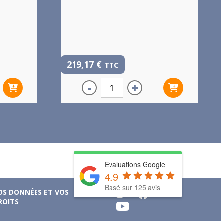
219,17
€
TTC
-
+
Evaluations Google
4.9
Basé sur 125 avis
OS DONNÉES ET VOS
ROITS