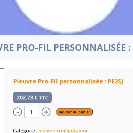
VRE PRO-FIL PERSONNALISÉE : 
Pieuvre Pro-Fil personnalisée : PE2SJ
202,73
€
TTC
-
+
Ajouter au panier
Catégorie :
pieuvre-configurateur