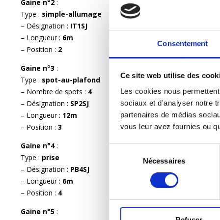
Gaine n°2
:
Type :
simple-allumage
– Désignation :
IT1SJ
– Longueur :
6m
Consentement
– Position :
2
Gaine n°3
:
Ce site web utilise des cook
Type :
spot-au-plafond
Les cookies nous permettent d
– Nombre de spots :
4
sociaux et d'analyser notre tr
– Désignation :
SP2SJ
partenaires de médias sociaux
– Longueur :
12m
vous leur avez fournies ou qu'
– Position :
3
Gaine n°4
:
Sélection
Type :
prise
Nécessaires
du
– Désignation :
PB4SJ
consentement
– Longueur :
6m
– Position :
4
Gaine n°5
:
Refuser