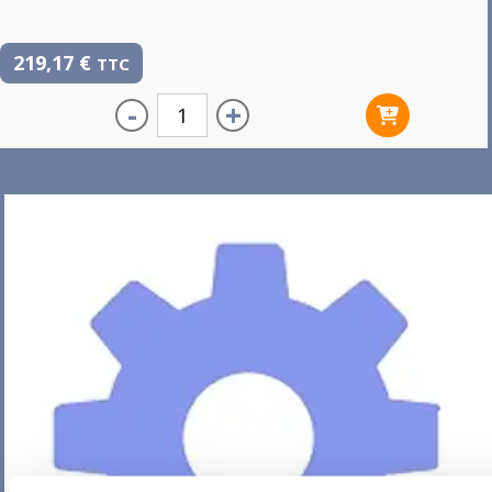
219,17
€
TTC
-
+