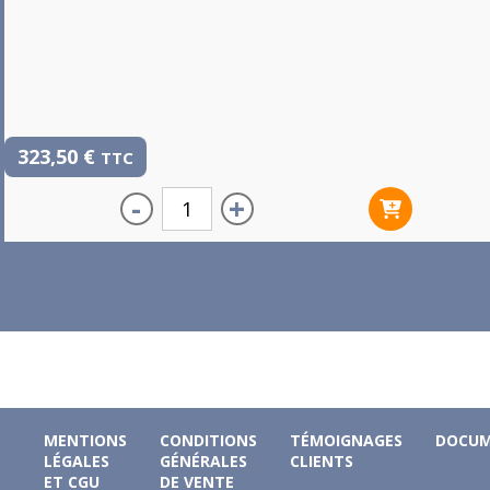
323,50
€
TTC
-
+
MENTIONS
CONDITIONS
TÉMOIGNAGES
DOCUM
LÉGALES
GÉNÉRALES
CLIENTS
ET CGU
DE VENTE