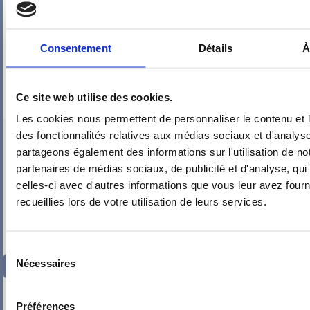
Consentement
Détails
À
Ce site web utilise des cookies.
Les cookies nous permettent de personnaliser le contenu et l
PIEUVRE PRO-FIL PERSONNALISÉE : CUISINE
des fonctionnalités relatives aux médias sociaux et d'analyse
partageons également des informations sur l'utilisation de no
partenaires de médias sociaux, de publicité et d'analyse, qu
celles-ci avec d'autres informations que vous leur avez fourni
recueillies lors de votre utilisation de leurs services.
Sélection
Nécessaires
219,22
€
TTC
du
consentement
-
+
Préférences