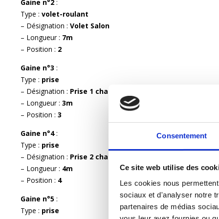
Gaine n°2
:
Type :
volet-roulant
– Désignation :
Volet Salon
– Longueur :
7m
– Position :
2
Gaine n°3
:
Type :
prise
– Désignation :
Prise 1 chambre RDC
– Longueur :
3m
– Position :
3
Gaine n°4
:
Consentement
Type :
prise
– Désignation :
Prise 2 chambre RDC
Ce site web utilise des cook
– Longueur :
4m
– Position :
4
Les cookies nous permettent d
sociaux et d'analyser notre tr
Gaine n°5
:
partenaires de médias sociaux
Type :
prise
vous leur avez fournies ou qu'