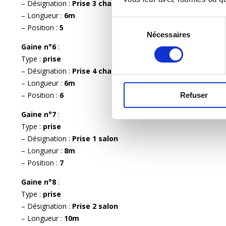
– Désignation :
Prise 3 chambre RDC
– Longueur :
6m
Sélection
– Position :
5
Nécessaires
du
Gaine n°6
:
consentement
Type :
prise
– Désignation :
Prise 4 chambre RDC
– Longueur :
6m
– Position :
6
Refuser
Gaine n°7
:
Type :
prise
– Désignation :
Prise 1 salon
– Longueur :
8m
– Position :
7
Gaine n°8
:
Type :
prise
– Désignation :
Prise 2 salon
– Longueur :
10m