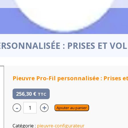
ERSONNALISÉE : PRISES ET V
Pieuvre Pro-Fil personnalisée : Prises 
256,30
€
TTC
-
+
Ajouter au panier
Catégorie :
pieuvre-configurateur