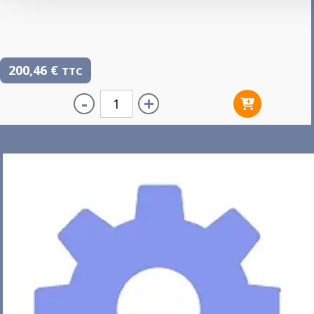
200,46
€
TTC
-
+