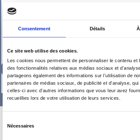
PIEUVRE PRO-FIL PERSONNALISÉE : CUISINE
Consentement
Détails
À
Ce site web utilise des cookies.
Les cookies nous permettent de personnaliser le contenu et l
219,22
€
des fonctionnalités relatives aux médias sociaux et d'analyse
TTC
partageons également des informations sur l'utilisation de no
-
+
partenaires de médias sociaux, de publicité et d'analyse, qu
celles-ci avec d'autres informations que vous leur avez fourni
recueillies lors de votre utilisation de leurs services.
Sélection
Nécessaires
du
consentement