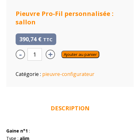
Pieuvre Pro-Fil personnalisée :
sallon
390,74
€
TTC
-
+
Ajouter au panier
Catégorie :
pieuvre-configurateur
DESCRIPTION
Gaine n°1
:
Type :
alim