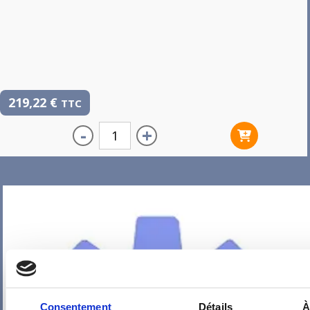
219,22
€
TTC
-
+
Consentement
Détails
À