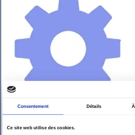
Consentement
Détails
À
PIEUVRE PRO-FIL PERSONNALISÉE : SALON
Ce site web utilise des cookies.