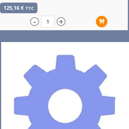
125,16
€
TTC
-
+