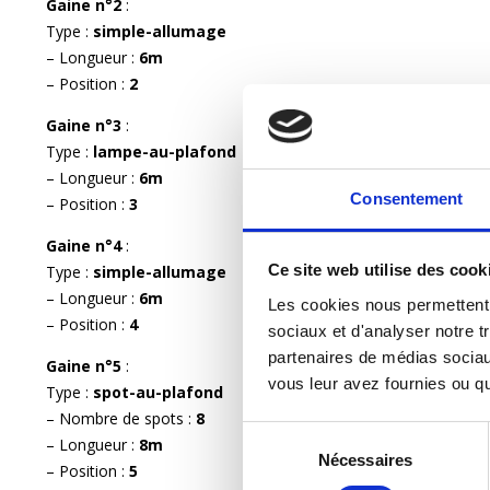
Gaine n°2
:
Type :
simple-allumage
– Longueur :
6m
– Position :
2
Gaine n°3
:
Type :
lampe-au-plafond
– Longueur :
6m
Consentement
– Position :
3
Gaine n°4
:
Ce site web utilise des cook
Type :
simple-allumage
– Longueur :
6m
Les cookies nous permettent d
– Position :
4
sociaux et d'analyser notre tr
partenaires de médias sociaux
Gaine n°5
:
vous leur avez fournies ou qu'
Type :
spot-au-plafond
– Nombre de spots :
8
Sélection
– Longueur :
8m
Nécessaires
du
– Position :
5
consentement