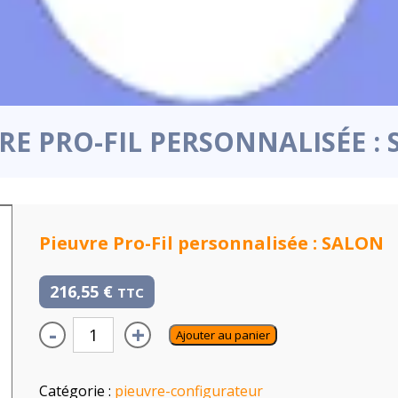
RE PRO-FIL PERSONNALISÉE :
Pieuvre Pro-Fil personnalisée : SALON
216,55
€
TTC
-
+
Ajouter au panier
Catégorie :
pieuvre-configurateur